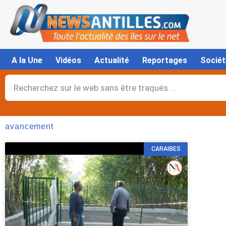
Aller
au
contenu
A la Une
Vidéos
Actualité
Reportages
Sociét
Rechercher
avancement
CARAIBES