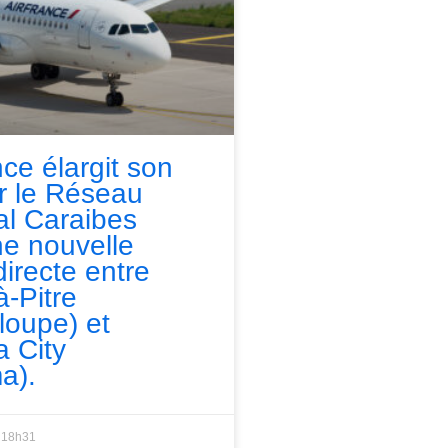
nce élargit son
ur le Réseau
l Caraibes
e nouvelle
directe entre
à-Pitre
loupe) et
 City
a).
18h31