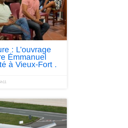
ure : L’ouvrage
rre Émmanuel
té à Vieux-Fort .
5h11