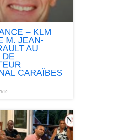
RANCE – KLM
 M. JEAN-
RAULT AU
 DE
TEUR
NAL CARAÏBES
7h10