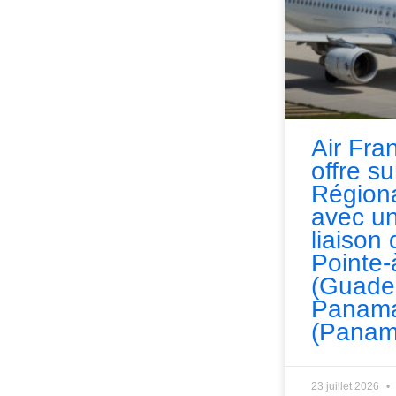
Air Fra
offre s
Régiona
avec un
liaison 
Pointe-
(Guade
Panama
(Panam
23 juillet 2026