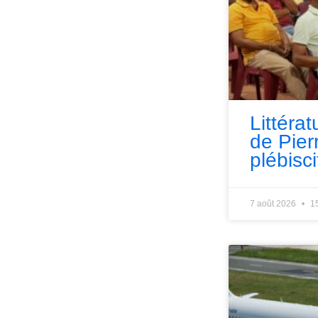
Littérat
de Pie
plébisci
7 août 2026
1