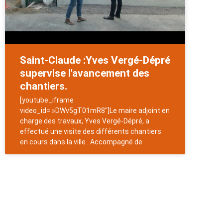
Saint-Claude :Yves Vergé-Dépré
supervise l'avancement des
chantiers.
[youtube_iframe
video_id= »DWv5gT01mR8″]Le maire adjoint en
charge des travaux, Yves Vergé-Dépré, a
effectué une visite des différents chantiers
en cours dans la ville . Accompagné de