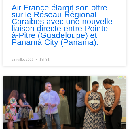
Air France élargit son offre
sur le Réseau Régional
Caraibes avec une nouvelle
liaison directe entre Pointe-
à-Pitre (Guadeloupe) et
Panama City (Panama).
23 juillet 2026
18h31