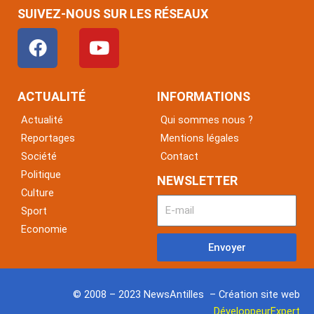
SUIVEZ-NOUS SUR LES RÉSEAUX
F
Y
a
o
c
u
e
t
ACTUALITÉ
INFORMATIONS
b
u
Actualité
Qui sommes nous ?
o
b
Reportages
Mentions légales
o
e
Société
Contact
k
Politique
NEWSLETTER
Culture
Sport
Economie
Envoyer
© 2008 – 2023 NewsAntilles – Création site web
DéveloppeurExpert