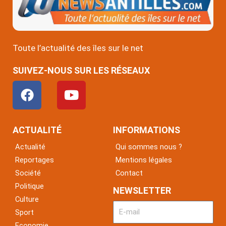
Toute l’actualité des îles sur le net
SUIVEZ-NOUS SUR LES RÉSEAUX
F
Y
a
o
c
u
e
t
ACTUALITÉ
INFORMATIONS
b
u
Actualité
Qui sommes nous ?
o
b
Reportages
Mentions légales
o
e
Société
Contact
k
Politique
NEWSLETTER
Culture
Sport
Economie