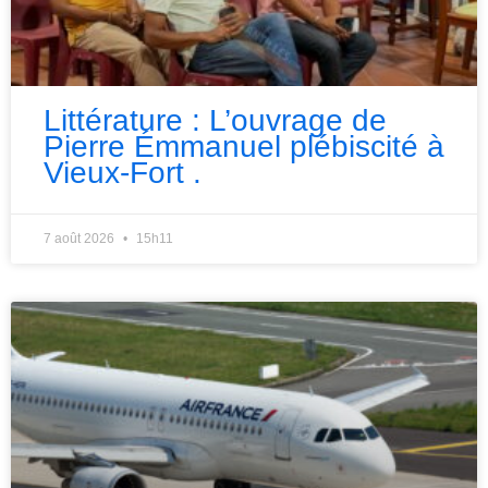
Littérature : L’ouvrage de
Pierre Émmanuel plébiscité à
Vieux-Fort .
7 août 2026
15h11