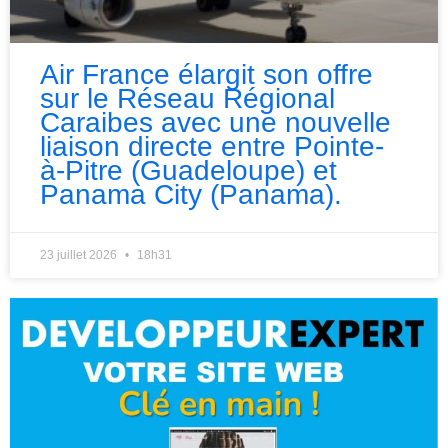
Air France élargit son offre
sur le Réseau Régional
Caraibes avec une nouvelle
liaison directe entre Pointe-
à-Pitre (Guadeloupe) et
Panama City (Panama).
23 juillet 2026
18h31