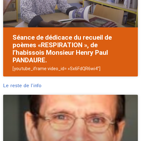
Séance de dédicace du recueil de
poèmes «RESPIRATION », de
l’habissois Monsieur Henry Paul
PANDAURE.
[youtube_iframe video_id= »Sx6FdQR6wi4″]
Le reste de l'info