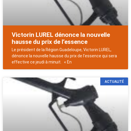
Victorin LUREL dénonce la nouvelle
hausse du prix de l’essence
Le président de la Région Guadeloupe, Victorin LUREL,
dénonce la nouvelle hausse du prix de l’essence qui sera
effective ce jeudi à minuit. « En
ACTUALITÉ