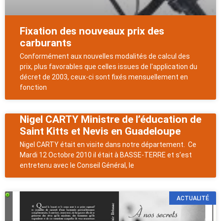
Fixation des nouveaux prix des
carburants
Conformément aux nouvelles modalités de calcul des
prix, plus favorables que celles issues de l'application du
décret de 2003, ceux-ci sont fixés mensuellement en
fonction
Nigel CARTY Ministre de l’éducation de
Saint Kitts et Nevis en Guadeloupe
Nigel CARTY était en visite dans notre département. Ce
Mardi 12 Octobre 2010 il était à BASSE-TERRE et s’est
entretenu avec le Conseil Général, le
ACTUALITÉ