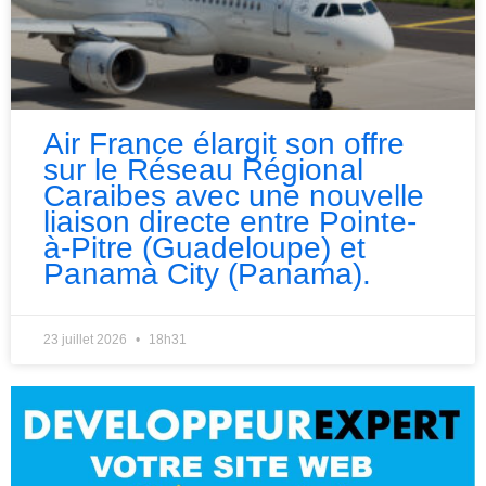
Air France élargit son offre
sur le Réseau Régional
Caraibes avec une nouvelle
liaison directe entre Pointe-
à-Pitre (Guadeloupe) et
Panama City (Panama).
23 juillet 2026
18h31