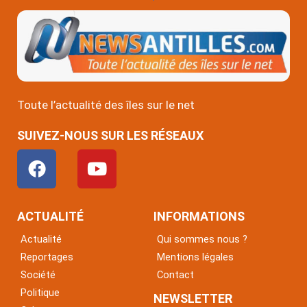
Toute l’actualité des îles sur le net
SUIVEZ-NOUS SUR LES RÉSEAUX
F
Y
a
o
c
u
e
t
ACTUALITÉ
INFORMATIONS
b
u
Actualité
Qui sommes nous ?
o
b
Reportages
Mentions légales
o
e
Société
Contact
k
Politique
NEWSLETTER