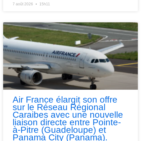
7 août 2026
15h11
Air France élargit son offre
sur le Réseau Régional
Caraibes avec une nouvelle
liaison directe entre Pointe-
à-Pitre (Guadeloupe) et
Panama City (Panama).