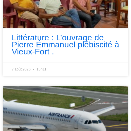
Littérature : L’ouvrage de
Pierre Émmanuel plébiscité à
Vieux-Fort .
7 août 2026
15h11