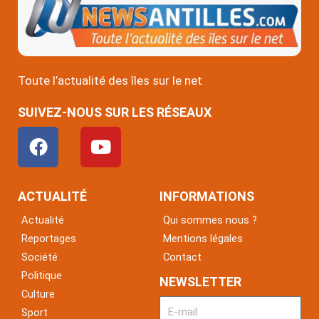
Toute l’actualité des îles sur le net
SUIVEZ-NOUS SUR LES RÉSEAUX
F
Y
a
o
c
u
e
t
ACTUALITÉ
INFORMATIONS
b
u
Actualité
Qui sommes nous ?
o
b
Reportages
Mentions légales
o
e
Société
Contact
k
Politique
NEWSLETTER
Culture
Sport