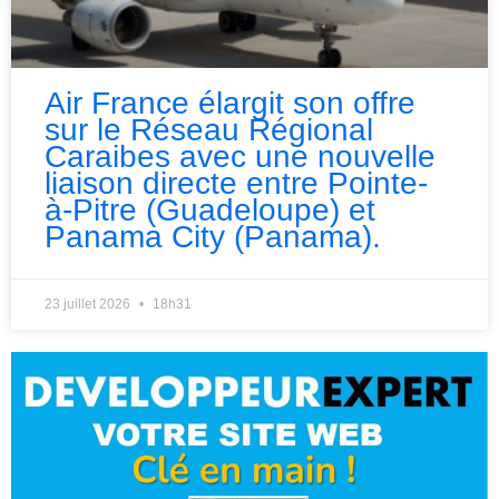
Air France élargit son offre
sur le Réseau Régional
Caraibes avec une nouvelle
liaison directe entre Pointe-
à-Pitre (Guadeloupe) et
Panama City (Panama).
23 juillet 2026
18h31