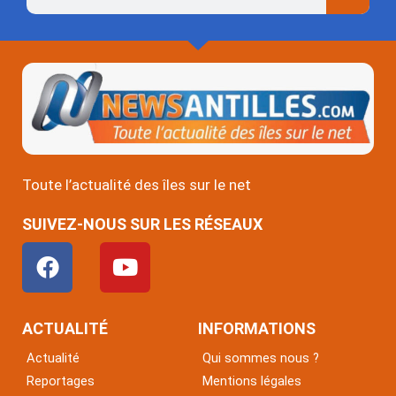
Toute l’actualité des îles sur le net
SUIVEZ-NOUS SUR LES RÉSEAUX
F
Y
a
o
c
u
e
t
ACTUALITÉ
INFORMATIONS
b
u
Actualité
Qui sommes nous ?
o
b
Reportages
Mentions légales
o
e