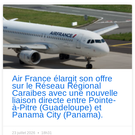
Air France élargit son offre
sur le Réseau Régional
Caraibes avec une nouvelle
liaison directe entre Pointe-
à-Pitre (Guadeloupe) et
Panama City (Panama).
23 juillet 2026
18h31