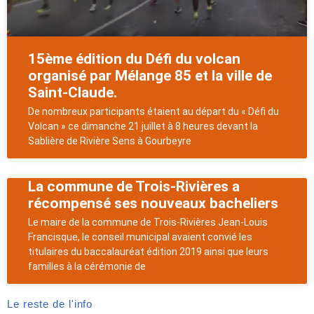
15ème édition du Défi du volcan
organisé par Mélange 85 et la ville de
Saint-Claude.
De nombreux participants étaient au départ du « Défi du
Volcan » ce dimanche 21 juillet à 8 heures devant la
Sablière de Rivière Sens à Gourbeyre
La commune de Trois-Rivières a
récompensé ses nouveaux bacheliers
Le maire de la commune de Trois-Rivières Jean-Louis
Francisque, le conseil municipal avaient convié les
titulaires du baccalauréat édition 2019 ainsi que leurs
familles à la cérémonie de
Le reste de l'info