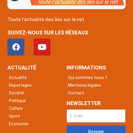
Toute l’actualité des îles sur le net
SUIVEZ-NOUS SUR LES RÉSEAUX
F
Y
a
o
c
u
e
t
ACTUALITÉ
INFORMATIONS
b
u
Actualité
Qui sommes nous ?
o
b
Reportages
Mentions légales
o
e
Société
Contact
k
Politique
NEWSLETTER
Culture
Sport
Economie
Envoyer