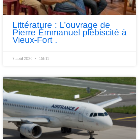
Littérature : L’ouvrage de
Pierre Émmanuel plébiscité à
Vieux-Fort .
7 août 2026
15h11