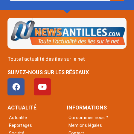
Toute l’actualité des îles sur le net
SUIVEZ-NOUS SUR LES RÉSEAUX
F
Y
a
o
c
u
e
t
ACTUALITÉ
INFORMATIONS
b
u
Actualité
Qui sommes nous ?
o
b
Reportages
Mentions légales
o
e
Société
Contact