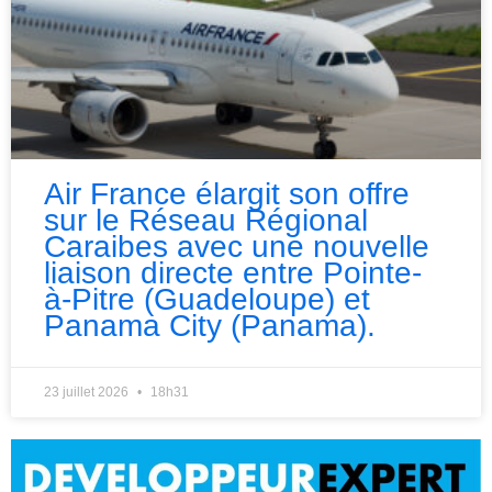
Air France élargit son offre
sur le Réseau Régional
Caraibes avec une nouvelle
liaison directe entre Pointe-
à-Pitre (Guadeloupe) et
Panama City (Panama).
23 juillet 2026
18h31