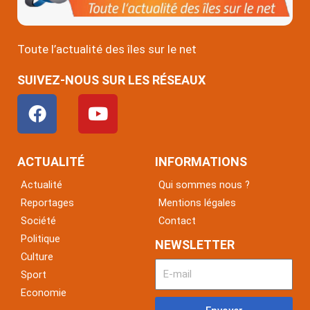
Toute l’actualité des îles sur le net
SUIVEZ-NOUS SUR LES RÉSEAUX
F
Y
a
o
c
u
e
t
ACTUALITÉ
INFORMATIONS
b
u
Actualité
Qui sommes nous ?
o
b
Reportages
Mentions légales
o
e
Société
Contact
k
Politique
NEWSLETTER
Culture
Sport
Economie