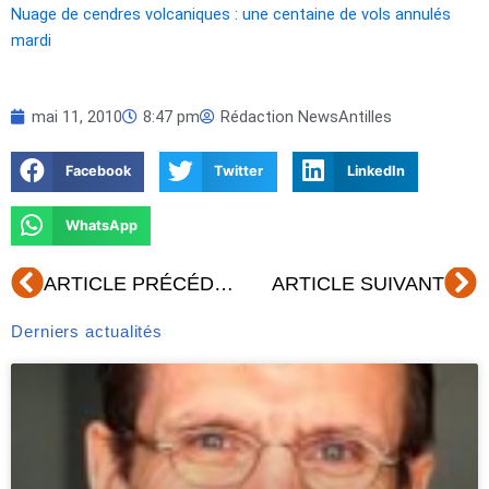
Nuage de cendres volcaniques : une centaine de vols annulés
mardi
mai 11, 2010
8:47 pm
Rédaction NewsAntilles
Facebook
Twitter
LinkedIn
WhatsApp
Précédent
Su
ARTICLE PRÉCÉDENT
ARTICLE SUIVANT
Derniers actualités