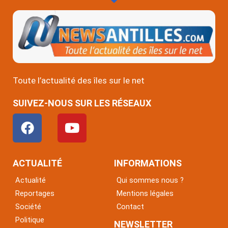
Toute l’actualité des îles sur le net
SUIVEZ-NOUS SUR LES RÉSEAUX
F
Y
a
o
c
u
e
t
ACTUALITÉ
INFORMATIONS
b
u
Actualité
Qui sommes nous ?
o
b
Reportages
Mentions légales
o
e
Société
Contact
k
Politique
NEWSLETTER