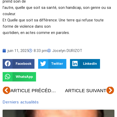
prend soin de
l’autre, quelle que soit sa santé, son handicap, son genre ou sa
couleur.
Et Quelle que soit sa différence. Une terre qui refuse toute
forme de violence dans son
quotidien, en actes comme en paroles.
juin 11, 2025
8:33 pm
Jocelyn DURIZOT
Facebook
Twitter
LinkedIn
WhatsApp
Précédent
Su
ARTICLE PRÉCÉDENT
ARTICLE SUIVANT
Derniers actualités