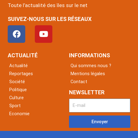
Toute l’actualité des îles sur le net
SUIVEZ-NOUS SUR LES RÉSEAUX
F
Y
a
o
c
u
e
t
ACTUALITÉ
INFORMATIONS
b
u
Actualité
Qui sommes nous ?
o
b
Reportages
Mentions légales
o
e
Société
Contact
k
Politique
NEWSLETTER
Culture
Sport
Economie
Envoyer