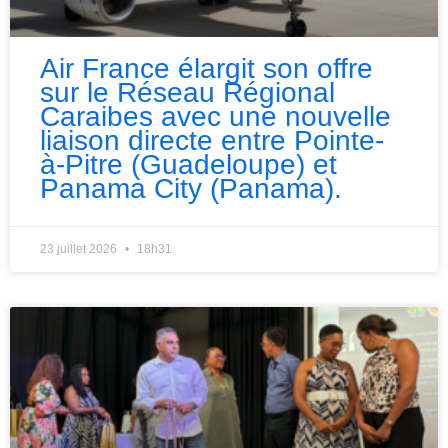
Air France élargit son offre
sur le Réseau Régional
Caraibes avec une nouvelle
liaison directe entre Pointe-
à-Pitre (Guadeloupe) et
Panama City (Panama).
23 juillet 2026
18h31