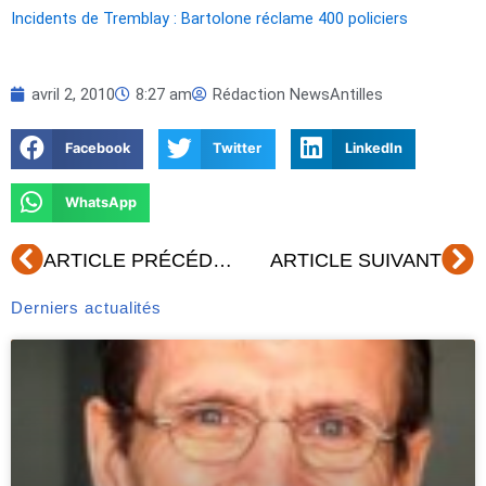
Incidents de Tremblay : Bartolone réclame 400 policiers
avril 2, 2010
8:27 am
Rédaction NewsAntilles
Facebook
Twitter
LinkedIn
WhatsApp
Précédent
Su
ARTICLE PRÉCÉDENT
ARTICLE SUIVANT
Derniers actualités