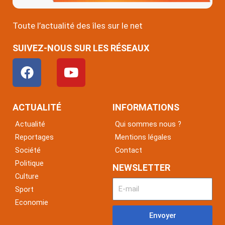
Toute l’actualité des îles sur le net
SUIVEZ-NOUS SUR LES RÉSEAUX
F
Y
a
o
c
u
e
t
ACTUALITÉ
INFORMATIONS
b
u
Actualité
Qui sommes nous ?
o
b
Reportages
Mentions légales
o
e
Société
Contact
k
Politique
NEWSLETTER
Culture
Sport
Economie
Envoyer