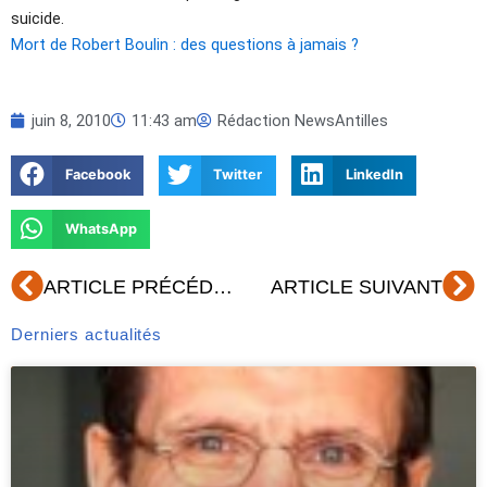
suicide.
Mort de Robert Boulin : des questions à jamais ?
juin 8, 2010
11:43 am
Rédaction NewsAntilles
Facebook
Twitter
LinkedIn
WhatsApp
Précédent
Su
ARTICLE PRÉCÉDENT
ARTICLE SUIVANT
Derniers actualités