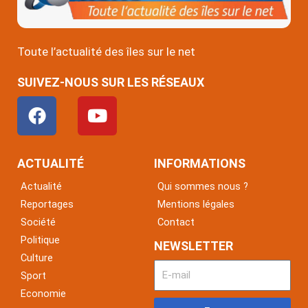
Toute l’actualité des îles sur le net
SUIVEZ-NOUS SUR LES RÉSEAUX
F
Y
a
o
c
u
e
t
ACTUALITÉ
INFORMATIONS
b
u
Actualité
Qui sommes nous ?
o
b
Reportages
Mentions légales
o
e
Société
Contact
k
Politique
NEWSLETTER
Culture
Sport
Economie