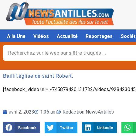
Aller
au
contenu
A la Une
Vidéos
Actualité
Reportages
Sociét
Rechercher
Baillif,église de saint Robert.
[facebook_video url= »745879420131732/videos/9284230452
avril 2, 2023
1:36 am
Rédaction NewsAntilles
Facebook
Twitter
LinkedIn