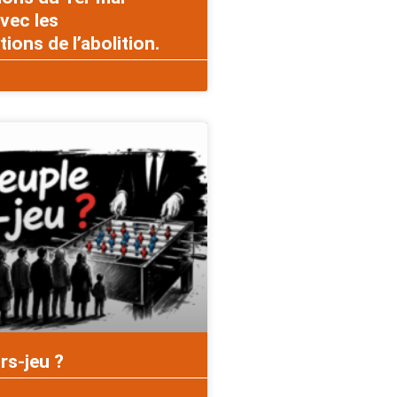
vec les
ons de l’abolition.
rs-jeu ?