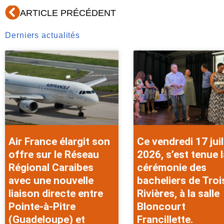
Précédent
ARTICLE PRÉCÉDENT
Derniers actualités
Air France élargit son
Ce vendredi 17 juil
offre sur le Réseau
2026, s’est tenue l
Régional Caraibes
cérémonie des
avec une nouvelle
bacheliers de Troi
liaison directe entre
Rivières, à la salle
Pointe-à-Pitre
Bloncourt
(Guadeloupe) et
Francillette.