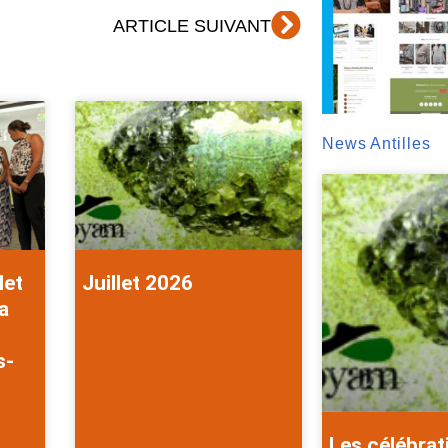
Suivant
ARTICLE SUIVANT
News Antilles
let
Juillet 2026
a
s-
Les célébrat