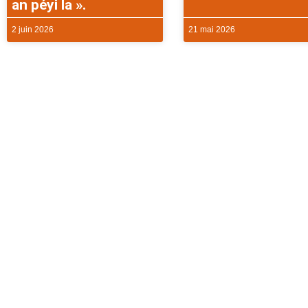
an péyi la ».
2 juin 2026
21 mai 2026