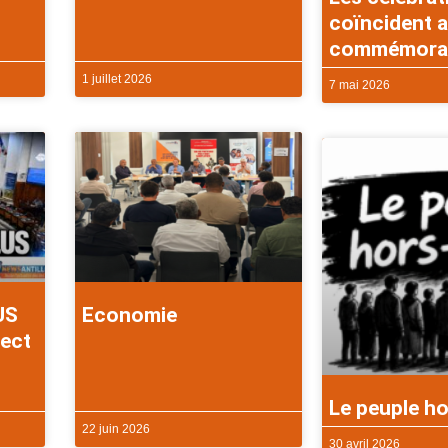
coïncident a
commémorati
1 juillet 2026
7 mai 2026
US
Economie
rect
Le peuple ho
22 juin 2026
30 avril 2026