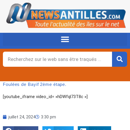
Aller
au
contenu
Rechercher
Foulées de Bayif 2ème étape.
[youtube_iframe video_id= »hDWfql73T8c »]
juillet 24, 2024
3:30 pm