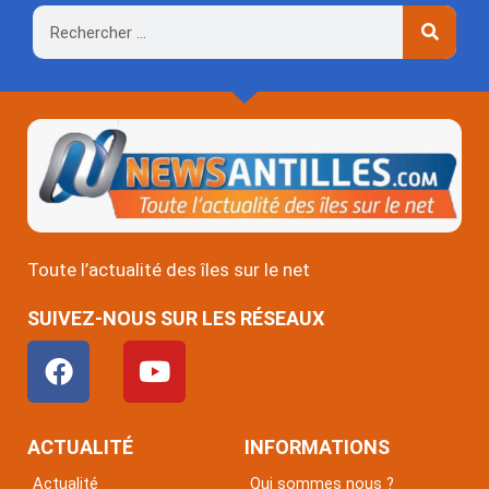
Rechercher
Toute l’actualité des îles sur le net
SUIVEZ-NOUS SUR LES RÉSEAUX
F
Y
a
o
c
u
e
t
ACTUALITÉ
INFORMATIONS
b
u
Actualité
Qui sommes nous ?