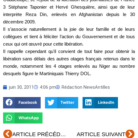
3 Stéphane Taponier et Hervé Ghesquière, ainsi que de leur
interprète Reza Din, enlevés en Afghanistan depuis le 30
décembre 2009.
Il s’associe naturellement à la joie de leur famille et de leurs
collègues et tient à féliciter l’action du Gouvernement et de tous
ceux qui ont œuvré pour cette libération.
Il rappelle cependant qu’il convient de tout faire pour obtenir la
libération sans délais des autres otages français retenus dans le
monde, notamment les 4 otages enlevés au Niger au nombre
desquels figure le Martiniquais Thierry DOL.
juin 30, 2011
4:06 pm
Rédaction NewsAntilles
Facebook
Twitter
LinkedIn
WhatsApp
Précédent
Su
ARTICLE PRÉCÉDENT
ARTICLE SUIVANT