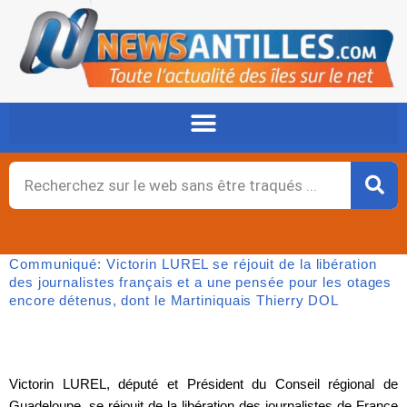
Aller
au
contenu
Rechercher
Communiqué: Victorin LUREL se réjouit de la libération
des journalistes français et a une pensée pour les otages
encore détenus, dont le Martiniquais Thierry DOL
Victorin LUREL, député et Président du Conseil régional de
Guadeloupe, se réjouit de la libération des journalistes de France