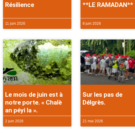
Résilience
**LE RAMADAN**
11 juin 2026
8 juin 2026
Le mois de juin est à
Sur les pas de
notre porte. « Chalè
Délgrès.
an péyi la ».
2 juin 2026
21 mai 2026