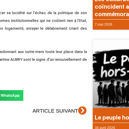
coïncident a
commémorati
cer sa lucidité sur l’échec de la politique de son
es institutionnelles qui ne coûtent rien à l’Etat,
7 mai 2026
es logements, enrayer le délabrement criant des
e redonnant aux outre-mers toute leur place dans la
Martine AUBRY sont le signe d’un renouvellement de
WhatsApp
Suivant
ARTICLE SUIVANT
Le peuple ho
30 avril 2026