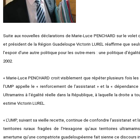
Suite aux nouvelles déclarations de Marie-Luce PENCHARD sur le volet ou
et président de la Région Guadeloupe Victorin LUREL réaffirme que seuls 
l’espoir d’une autre politique pour les outre-mers : une politique d’égalit
2002.
« Marie-Luce PENCHARD croit visiblement que répéter plusieurs fois les
l’UMP appelle le « renforcement de l’assistanat » et la « dépendance à
Ultramarins à l’égalité réelle dans la République, à laquelle la droite a t
estime Victorin LUREL.
« L’UMP, suivant sa vieille recette, continue de confondre l’assistanat et la
territoires ruraux fragiles de l’Hexagone qu’aux territoires ultramar
amertume qu’une compatriote guadeloupéenne fait sienne ce discours i