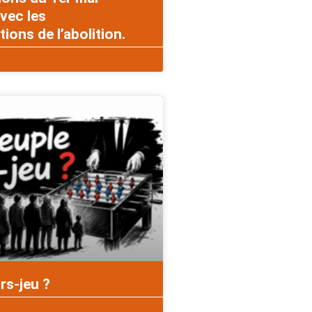
vec les
ons de l’abolition.
rs-jeu ?