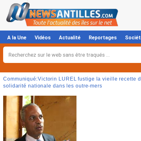
Aller
au
contenu
A la Une
Vidéos
Actualité
Reportages
Sociét
Rechercher
Communiqué:Victorin LUREL fustige la vieille recette d
solidarité nationale dans les outre-mers