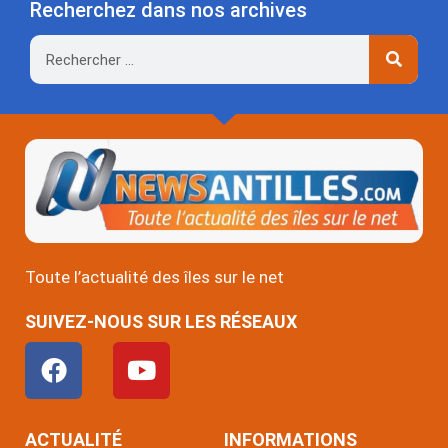
Recherchez dans nos archives
Rechercher
Toute l’actualité des îles sur le net
SUIVEZ-NOUS SUR LES RÉSEAUX
F
Y
a
o
c
u
e
t
ACTUALITÉ
INFORMATIONS