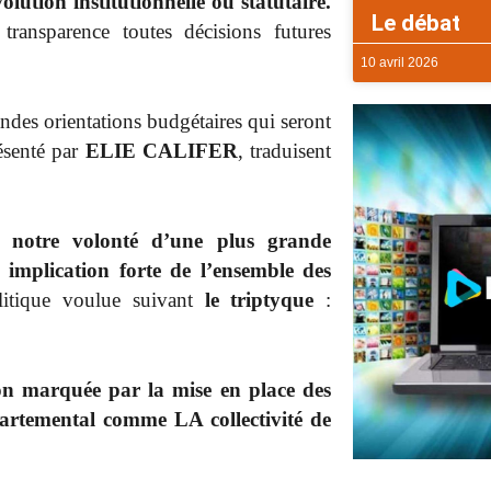
olution institutionnelle ou statutaire.
Le débat
 transparence toutes décisions futures
10 avril 2026
es orientations budgétaires qui seront
ésenté par
ELIE CALIFER
, traduisent
nt notre volonté d’une plus grande
 implication forte de l’ensemble des
olitique voulue suivant
le triptyque
:
ion marquée par la mise en place des
partemental comme LA collectivité de