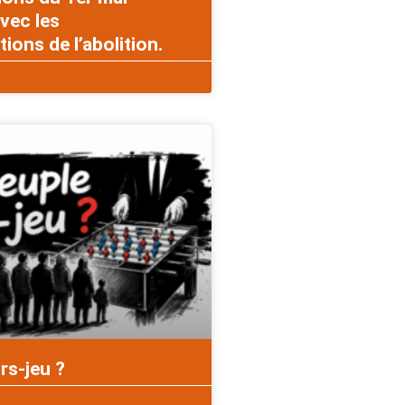
vec les
ons de l’abolition.
rs-jeu ?