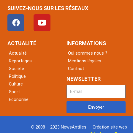
SUIVEZ-NOUS SUR LES RÉSEAUX
F
Y
a
o
c
u
e
t
ACTUALITÉ
INFORMATIONS
b
u
Actualité
Qui sommes nous ?
o
b
Reportages
Mentions légales
o
e
Société
Contact
k
Politique
NEWSLETTER
Culture
Sport
Economie
Envoyer
© 2008 – 2023 NewsAntilles – Création site web