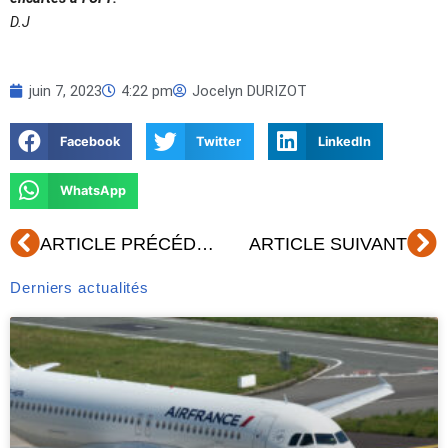
D.J
juin 7, 2023
4:22 pm
Jocelyn DURIZOT
Facebook
Twitter
LinkedIn
WhatsApp
Précédent
Su
ARTICLE PRÉCÉDENT
ARTICLE SUIVANT
Derniers actualités