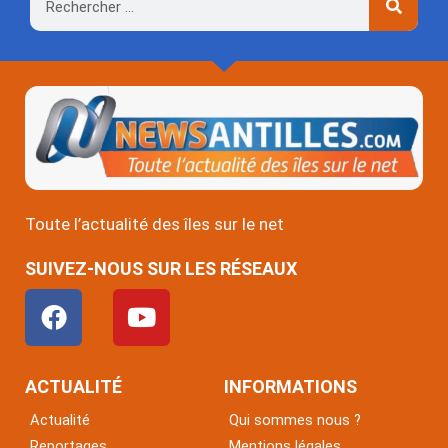
Rechercher
Toute l’actualité des îles sur le net
SUIVEZ-NOUS SUR LES RÉSEAUX
F
Y
a
o
c
u
e
t
ACTUALITÉ
INFORMATIONS
b
u
Actualité
Qui sommes nous ?
o
b
Reportages
Mentions légales