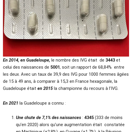
En 2014, en Guadeloupe,
le nombre des IVG était de
3443
et
celui des naissances de
5001
, soit un rapport de 68,84% entre
les deux. Avec un taux de 39,9 des IVG pour 1000 femmes âgées
de 15 à 49 ans, à comparer à 15,3 en France hexagonale, la
Guadeloupe était
en 2015
la championne du recours à l’IVG.
En 2021
la Guadeloupe a connu :
Une chute de 7,1% des naissances
:
4345
(333 de moins
qu’en 2020) alors qu’une augmentation était constatée
en Martinique (+2,8%), en Guyane (+1,7%), à la Réunion