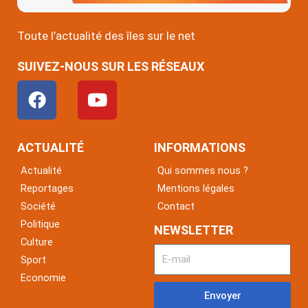
Toute l’actualité des îles sur le net
SUIVEZ-NOUS SUR LES RÉSEAUX
F
Y
a
o
c
u
e
t
ACTUALITÉ
INFORMATIONS
b
u
Actualité
Qui sommes nous ?
o
b
Reportages
Mentions légales
o
e
Société
Contact
k
Politique
NEWSLETTER
Culture
Sport
Economie
Envoyer