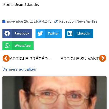
Rodes Jean-Claude.
novembre 26, 2021
4:24 pm
Rédaction NewsAntilles
Facebook
Twitter
LinkedIn
WhatsApp
Précédent
Su
ARTICLE PRÉCÉDENT
ARTICLE SUIVANT
Derniers actualités