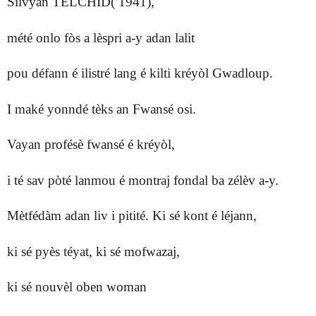
Silvyàn TELCHID( 1941),
mété onlo fòs a lèspri a-y adan lalit
pou défann é ilistré lang é kilti kréyòl Gwadloup.
I maké yonndé tèks an Fwansé osi.
Vayan profésè fwansé é kréyòl,
i té sav pòté lanmou é montraj fondal ba zélèv a-y.
Mètfédàm adan liv i pitité. Ki sé kont é léjann,
ki sé pyès téyat, ki sé mofwazaj,
ki sé nouvèl oben woman