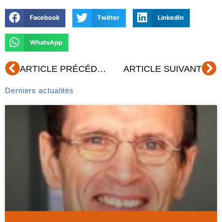
Facebook
Twitter
LinkedIn
WhatsApp
Précédent
Su
ARTICLE PRÉCÉDENT
ARTICLE SUIVANT
Derniers actualités