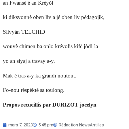
an Fwansé é an Kréyòl
ki diksyonnè oben liv a jé oben liv pédagojik,
Silvyàn TELCHID
wouvè chimen ba onlo kréyolis kifè jòdi-la
yo an siyaj a travay a-y.
Mak é tras a-y ka grandi noutout.
Fo-nou rèspèkté sa toulong.
Propos recueillis par DURIZOT jocelyn
mars 7, 2023
5:45 pm
Rédaction NewsAntilles