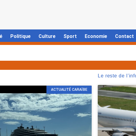
é
Politique
Culture
Sport
Economie
Contact
Le reste de l'inf
ACTUALITÉ CARAÏBE