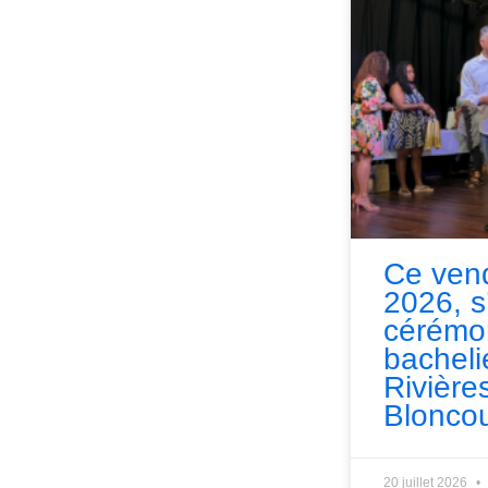
Ce vend
2026, s
cérémo
bacheli
Rivières
Bloncou
20 juillet 2026