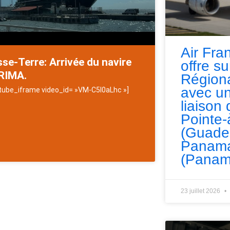
Air Fra
se-Terre: Arrivée du navire
offre s
RIMA.
Régiona
avec un
tube_iframe video_id= »VM-C5l0aLhc »]
liaison 
Pointe-
(Guade
Panama
(Panam
23 juillet 2026