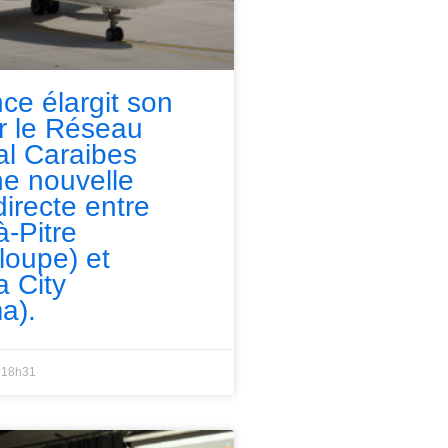
nce élargit son
ur le Réseau
l Caraibes
e nouvelle
directe entre
à-Pitre
loupe) et
 City
a).
18h31