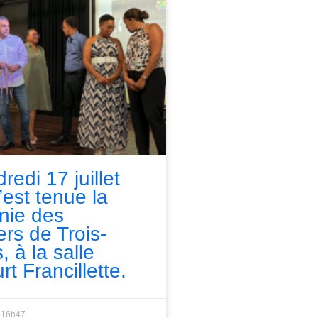
redi 17 juillet
’est tenue la
nie des
ers de Trois-
, à la salle
rt Francillette.
16h47