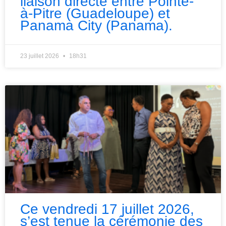
liaison directe entre Pointe-
à-Pitre (Guadeloupe) et
Panama City (Panama).
23 juillet 2026
18h31
Ce vendredi 17 juillet 2026,
s’est tenue la cérémonie des