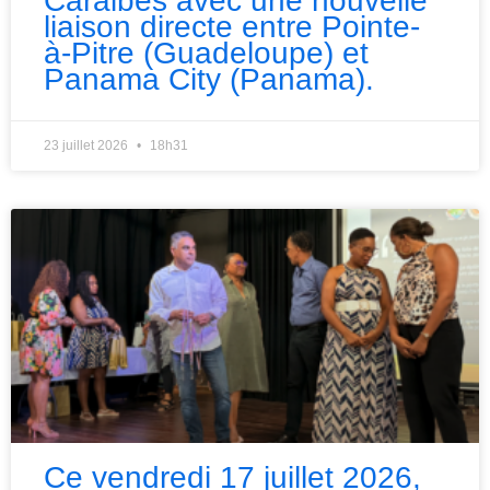
Caraibes avec une nouvelle
liaison directe entre Pointe-
à-Pitre (Guadeloupe) et
Panama City (Panama).
23 juillet 2026
18h31
Ce vendredi 17 juillet 2026,