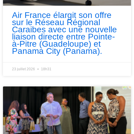
Air France élargit son offre
sur le Réseau Régional
Caraibes avec une nouvelle
liaison directe entre Pointe-
à-Pitre (Guadeloupe) et
Panama City (Panama).
23 juillet 2026
18h31