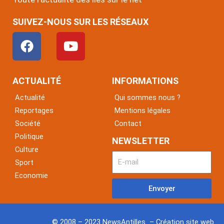
SUIVEZ-NOUS SUR LES RÉSEAUX
F
Y
a
o
c
u
e
t
ACTUALITÉ
INFORMATIONS
b
u
Actualité
Qui sommes nous ?
o
b
Reportages
Mentions légales
o
e
Société
Contact
k
Politique
NEWSLETTER
Culture
Sport
Economie
Envoyer
© 2008 – 2023 NewsAntilles – Création site web