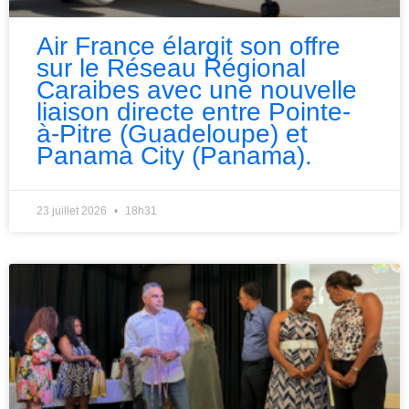
Air France élargit son offre
sur le Réseau Régional
Caraibes avec une nouvelle
liaison directe entre Pointe-
à-Pitre (Guadeloupe) et
Panama City (Panama).
23 juillet 2026
18h31