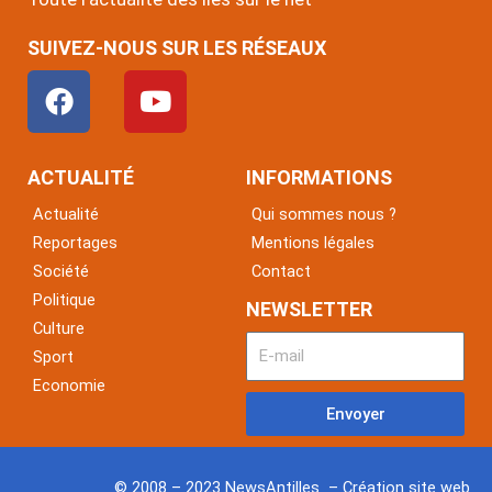
SUIVEZ-NOUS SUR LES RÉSEAUX
F
Y
a
o
c
u
e
t
ACTUALITÉ
INFORMATIONS
b
u
Actualité
Qui sommes nous ?
o
b
Reportages
Mentions légales
o
e
Société
Contact
k
Politique
NEWSLETTER
Culture
Sport
Economie
Envoyer
© 2008 – 2023 NewsAntilles – Création site web