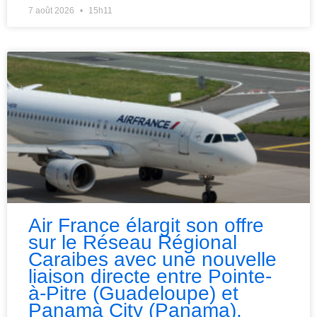
7 août 2026
15h11
Air France élargit son offre
sur le Réseau Régional
Caraibes avec une nouvelle
liaison directe entre Pointe-
à-Pitre (Guadeloupe) et
Panama City (Panama).