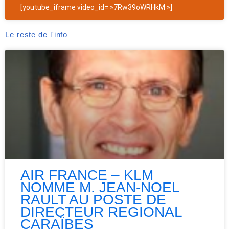
[youtube_iframe video_id= »7Rw39oWRHkM »]
Le reste de l'info
AIR FRANCE – KLM
NOMME M. JEAN-NOEL
RAULT AU POSTE DE
DIRECTEUR REGIONAL
CARAÏBES