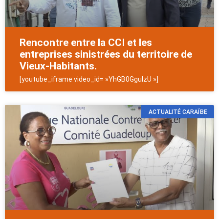
Rencontre entre la CCI et les
entreprises sinistrées du territoire de
Vieux-Habitants.
[youtube_iframe video_id= »YhGB0GgulzU »]
ACTUALITÉ CARAÏBE