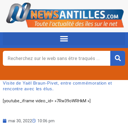
Aller
au
contenu
Rechercher
Visite de Yaël Braun-Pivet, entre commémoration et
rencontre avec les élus.
[youtube_iframe video_id= »7Rw39oWRHkM »]
mai 30, 2022
10:06 pm