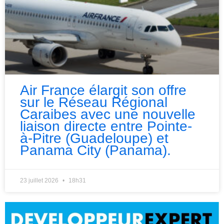
Air France élargit son offre
sur le Réseau Régional
Caraibes avec une nouvelle
liaison directe entre Pointe-
à-Pitre (Guadeloupe) et
Panama City (Panama).
23 juillet 2026
18h31