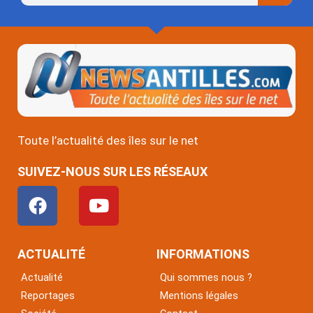
Toute l’actualité des îles sur le net
SUIVEZ-NOUS SUR LES RÉSEAUX
F
Y
a
o
c
u
e
t
ACTUALITÉ
INFORMATIONS
b
u
Actualité
Qui sommes nous ?
o
b
Reportages
Mentions légales
o
e