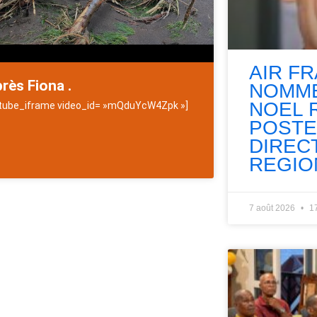
AIR F
près Fiona .
NOMME
NOEL 
tube_iframe video_id= »mQduYcW4Zpk »]
POSTE
DIREC
REGIO
7 août 2026
1