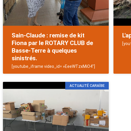
Sain-Claude : remise de kit
L'a
Fiona par le ROTARY CLUB de
[you
Basse-Terre à quelques
sinistrés.
[youtube_iframe video_id= »EeeWTzxMiO4″]
ACTUALITÉ CARAÏBE