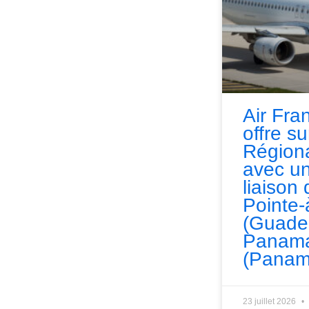
Air Fra
offre s
Régiona
avec un
liaison 
Pointe-
(Guade
Panama
(Panam
23 juillet 2026