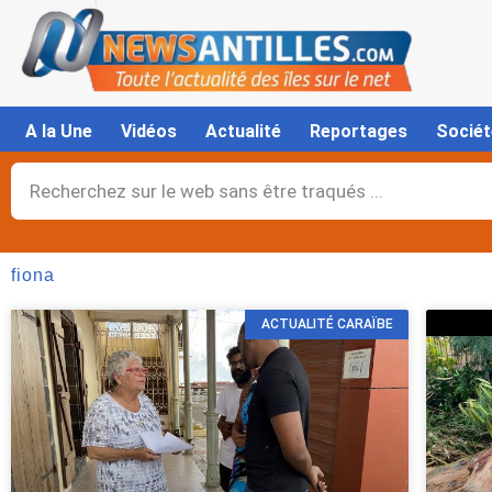
Aller
au
contenu
A la Une
Vidéos
Actualité
Reportages
Sociét
Rechercher
fiona
ACTUALITÉ CARAÏBE