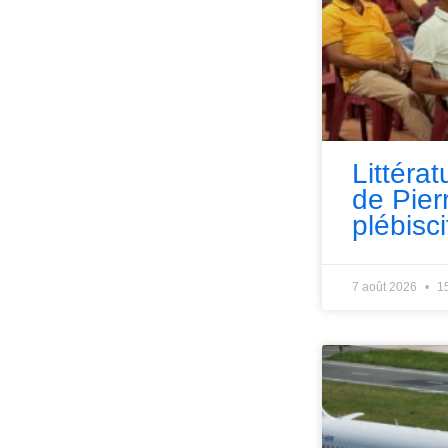
Littérat
de Pie
plébisci
7 août 2026
1