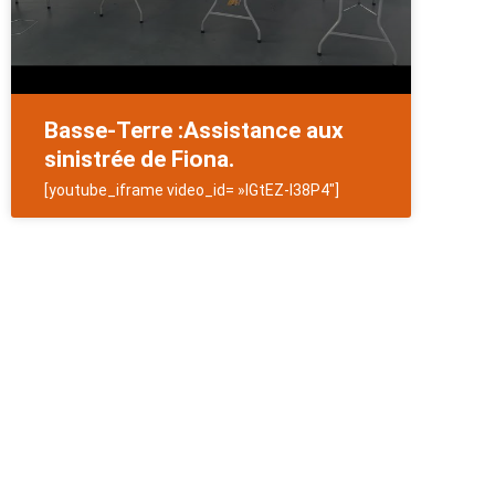
Basse-Terre :Assistance aux
sinistrée de Fiona.
[youtube_iframe video_id= »IGtEZ-I38P4″]