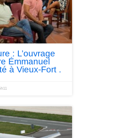
ure : L’ouvrage
rre Émmanuel
té à Vieux-Fort .
5h11