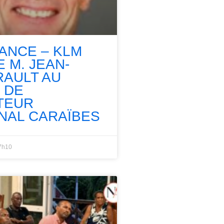
RANCE – KLM
 M. JEAN-
RAULT AU
 DE
TEUR
NAL CARAÏBES
7h10