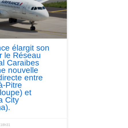
nce élargit son
ur le Réseau
l Caraibes
e nouvelle
directe entre
à-Pitre
loupe) et
 City
a).
18h31