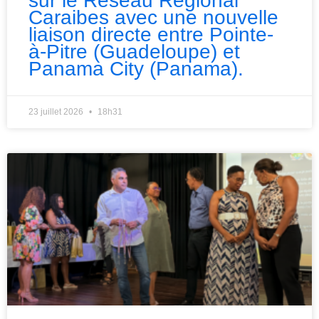
sur le Réseau Régional
Caraibes avec une nouvelle
liaison directe entre Pointe-
à-Pitre (Guadeloupe) et
Panama City (Panama).
23 juillet 2026
18h31