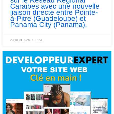
sur le Réseau Régional
Caraibes avec une nouvelle
liaison directe entre Pointe-
à-Pitre (Guadeloupe) et
Panama City (Panama).
23 juillet 2026
18h31