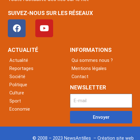
SUIVEZ-NOUS SUR LES RÉSEAUX
F
Y
a
o
c
u
e
t
ACTUALITÉ
INFORMATIONS
b
u
Actualité
Qui sommes nous ?
o
b
Reportages
Mentions légales
o
e
Société
Contact
k
Politique
NEWSLETTER
Culture
Sport
Economie
Envoyer
© 2008 – 2023 NewsAntilles – Création site web