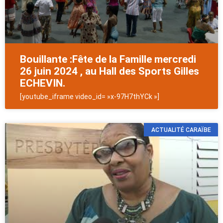
Bouillante :Fête de la Famille mercredi
26 juin 2024 , au Hall des Sports Gilles
ECHEVIN.
[youtube_iframe video_id= »x-97H7thYCk »]
ACTUALITÉ CARAÏBE