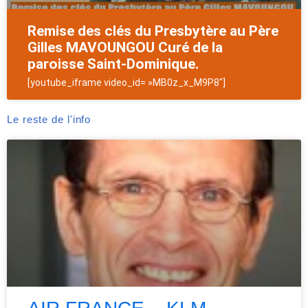
Remise des clés du Presbytère au Père
Gilles MAVOUNGOU Curé de la
paroisse Saint-Dominique.
[youtube_iframe video_id= »MB0z_x_M9P8″]
Le reste de l'info