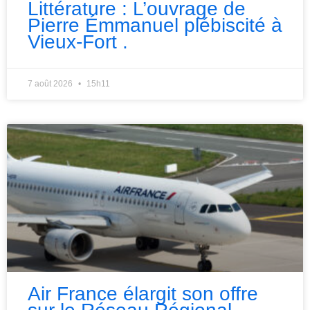
Littérature : L’ouvrage de
Pierre Émmanuel plébiscité à
Vieux-Fort .
7 août 2026
15h11
Air France élargit son offre