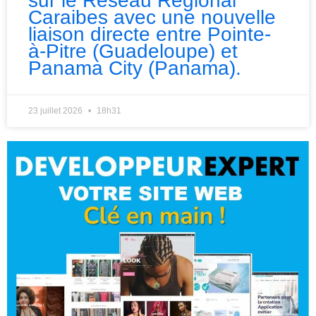
sur le Réseau Régional
Caraibes avec une nouvelle
liaison directe entre Pointe-
à-Pitre (Guadeloupe) et
Panama City (Panama).
23 juillet 2026
18h31