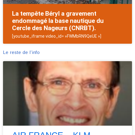
La tempête Béryl a gravement
endommagé la base nautique du
Cercle des Nageurs (CNRBT).
[youtube_iframe video_id= »FWMbRN9QeUE »]
Le reste de l'info