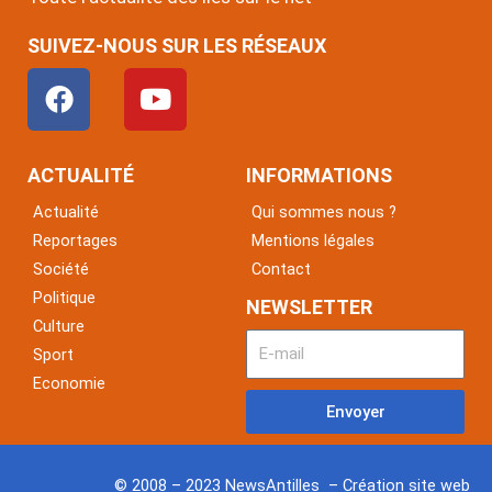
SUIVEZ-NOUS SUR LES RÉSEAUX
F
Y
a
o
c
u
e
t
ACTUALITÉ
INFORMATIONS
b
u
Actualité
Qui sommes nous ?
o
b
Reportages
Mentions légales
o
e
Société
Contact
k
Politique
NEWSLETTER
Culture
Sport
Economie
Envoyer
© 2008 – 2023 NewsAntilles – Création site web