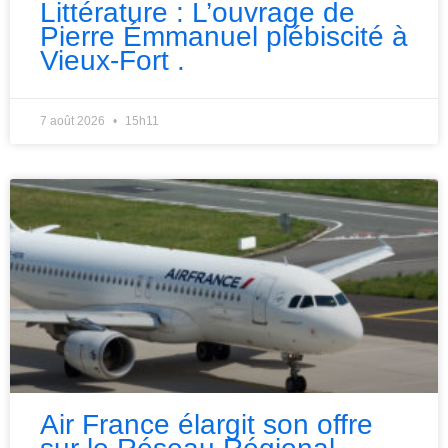
Littérature : L’ouvrage de
Pierre Émmanuel plébiscité à
Vieux-Fort .
7 août 2026
15h11
Air France élargit son offre