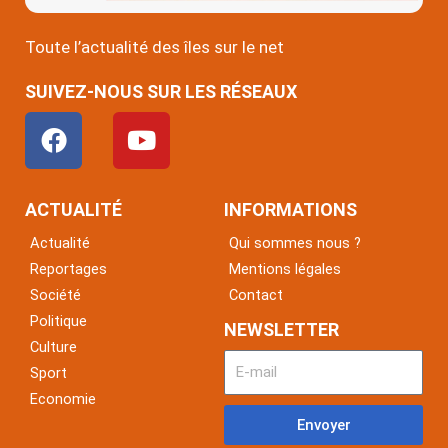
Toute l’actualité des îles sur le net
SUIVEZ-NOUS SUR LES RÉSEAUX
F
Y
a
o
c
u
e
t
ACTUALITÉ
INFORMATIONS
b
u
Actualité
Qui sommes nous ?
o
b
Reportages
Mentions légales
o
e
Société
Contact
k
Politique
NEWSLETTER
Culture
Sport
Economie
Envoyer