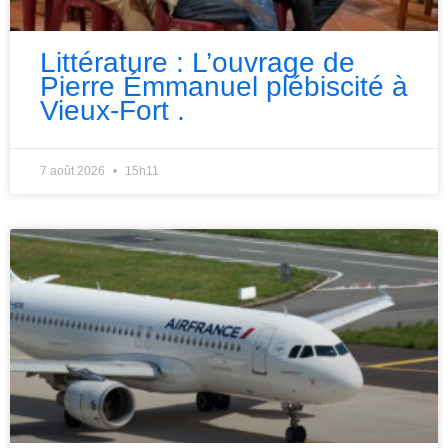
Littérature : L’ouvrage de
Pierre Émmanuel plébiscité à
Vieux-Fort .
7 août 2026
15h11