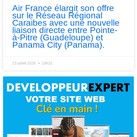
Air France élargit son offre
sur le Réseau Régional
Caraibes avec une nouvelle
liaison directe entre Pointe-
à-Pitre (Guadeloupe) et
Panama City (Panama).
23 juillet 2026
18h31