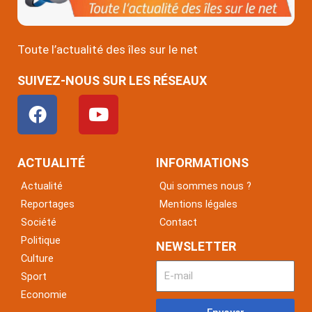
Toute l’actualité des îles sur le net
SUIVEZ-NOUS SUR LES RÉSEAUX
F
Y
a
o
c
u
e
t
ACTUALITÉ
INFORMATIONS
b
u
Actualité
Qui sommes nous ?
o
b
Reportages
Mentions légales
o
e
Société
Contact
k
Politique
NEWSLETTER
Culture
Sport
Economie