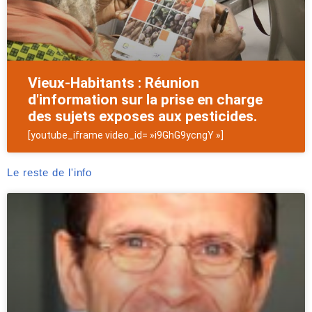
Vieux-Habitants : Réunion
d'information sur la prise en charge
des sujets exposes aux pesticides.
[youtube_iframe video_id= »i9GhG9ycngY »]
Le reste de l'info