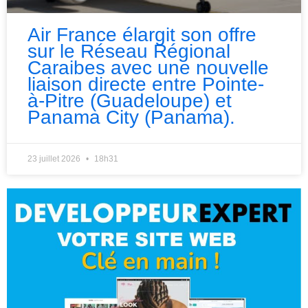
Air France élargit son offre
sur le Réseau Régional
Caraibes avec une nouvelle
liaison directe entre Pointe-
à-Pitre (Guadeloupe) et
Panama City (Panama).
23 juillet 2026
18h31