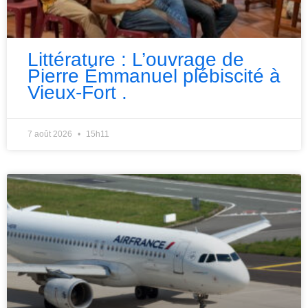
Littérature : L’ouvrage de
Pierre Émmanuel plébiscité à
Vieux-Fort .
7 août 2026
15h11