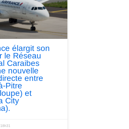
nce élargit son
ur le Réseau
l Caraibes
e nouvelle
directe entre
à-Pitre
loupe) et
 City
a).
18h31