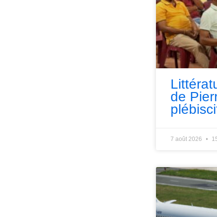
Littérat
de Pie
plébisci
7 août 2026
1