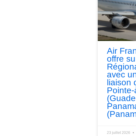
Air Fra
offre s
Régiona
avec un
liaison 
Pointe-
(Guade
Panama
(Panam
23 juillet 2026