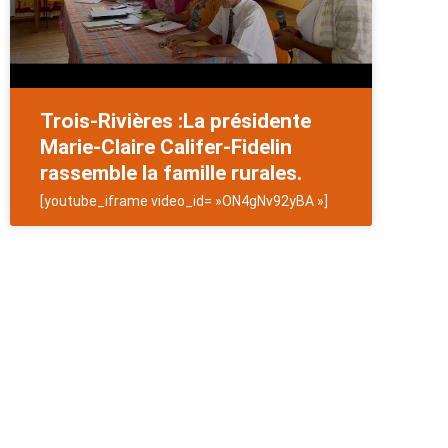
Trois-Rivières :La présidente
Marie-Claire Califer-Fidelin
rassemble la famille rurales.
[youtube_iframe video_id= »ON4gNv92yBA »]