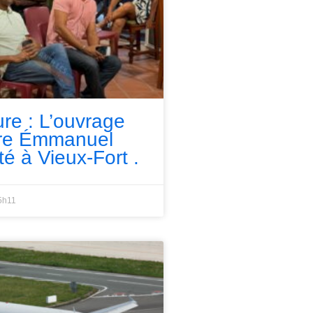
ure : L’ouvrage
rre Émmanuel
té à Vieux-Fort .
5h11