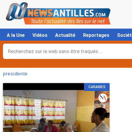
Aller
au
contenu
A la Une
Vidéos
Actualité
Reportages
Sociét
Rechercher
presidente
CARAIBES