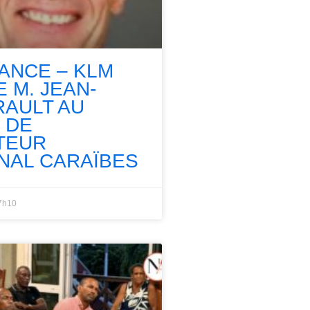
RANCE – KLM
 M. JEAN-
RAULT AU
 DE
TEUR
NAL CARAÏBES
7h10