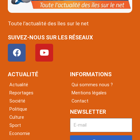
Toute l’actualité des îles sur le net
SUIVEZ-NOUS SUR LES RÉSEAUX
F
Y
a
o
c
u
e
t
ACTUALITÉ
INFORMATIONS
b
u
Actualité
Qui sommes nous ?
o
b
Reportages
Mentions légales
o
e
Société
Contact
k
Politique
NEWSLETTER
Culture
Sport
Economie