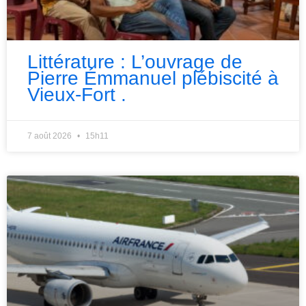
Littérature : L’ouvrage de
Pierre Émmanuel plébiscité à
Vieux-Fort .
7 août 2026
15h11