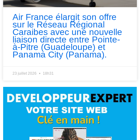
Air France élargit son offre
sur le Réseau Régional
Caraibes avec une nouvelle
liaison directe entre Pointe-
à-Pitre (Guadeloupe) et
Panama City (Panama).
23 juillet 2026
18h31