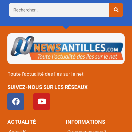
Rechercher
Toute l’actualité des îles sur le net
SUIVEZ-NOUS SUR LES RÉSEAUX
F
Y
a
o
c
u
e
t
ACTUALITÉ
INFORMATIONS
b
u
Actualité
Qui sommes nous ?