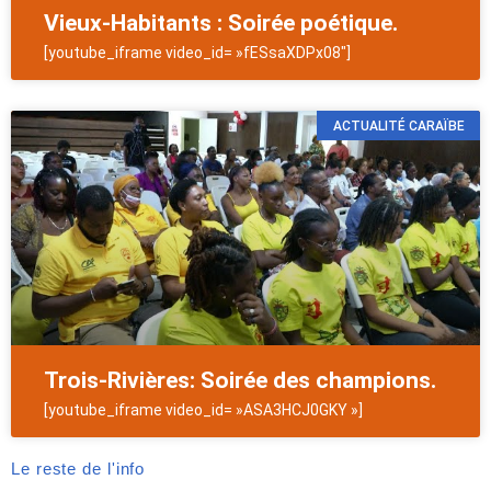
Vieux-Habitants : Soirée poétique.
[youtube_iframe video_id= »fESsaXDPx08″]
ACTUALITÉ CARAÏBE
Trois-Rivières: Soirée des champions.
[youtube_iframe video_id= »ASA3HCJ0GKY »]
Le reste de l'info