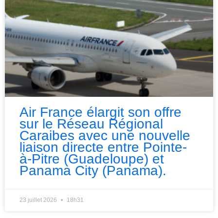
Air France élargit son offre
sur le Réseau Régional
Caraibes avec une nouvelle
liaison directe entre Pointe-
à-Pitre (Guadeloupe) et
Panama City (Panama).
23 juillet 2026
18h31