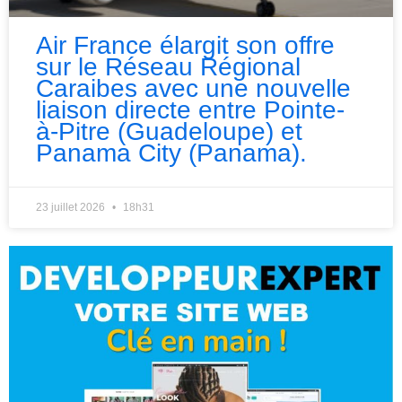
Air France élargit son offre
sur le Réseau Régional
Caraibes avec une nouvelle
liaison directe entre Pointe-
à-Pitre (Guadeloupe) et
Panama City (Panama).
23 juillet 2026
18h31