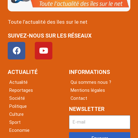
Toute l’actualité des îles sur le net
SUIVEZ-NOUS SUR LES RÉSEAUX
F
Y
a
o
c
u
e
t
ACTUALITÉ
INFORMATIONS
b
u
Actualité
Qui sommes nous ?
o
b
Reportages
Mentions légales
o
e
Société
Contact
k
Politique
NEWSLETTER
Culture
Sport
Economie