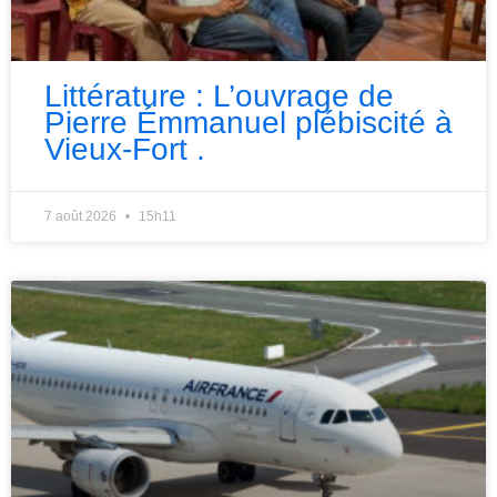
Littérature : L’ouvrage de
Pierre Émmanuel plébiscité à
Vieux-Fort .
7 août 2026
15h11