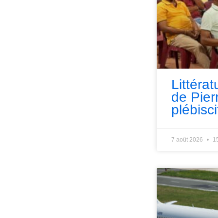
Littérat
de Pie
plébisci
7 août 2026
1