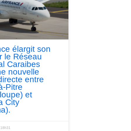
nce élargit son
ur le Réseau
l Caraibes
e nouvelle
directe entre
à-Pitre
loupe) et
 City
a).
18h31