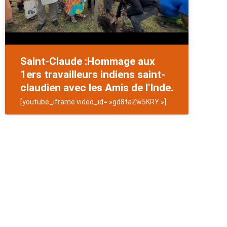
Saint-Claude :Hommage aux
1ers travailleurs indiens saint-
claudien avec les Amis de l'Inde.
[youtube_iframe video_id= »gd8taZw5KRY »]