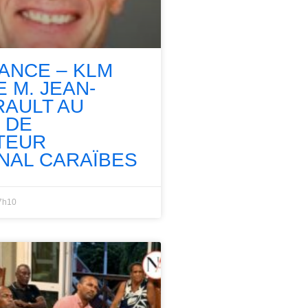
RANCE – KLM
 M. JEAN-
RAULT AU
 DE
TEUR
NAL CARAÏBES
7h10