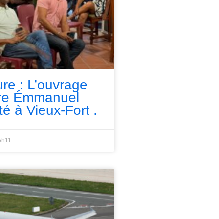
ure : L’ouvrage
rre Émmanuel
té à Vieux-Fort .
5h11