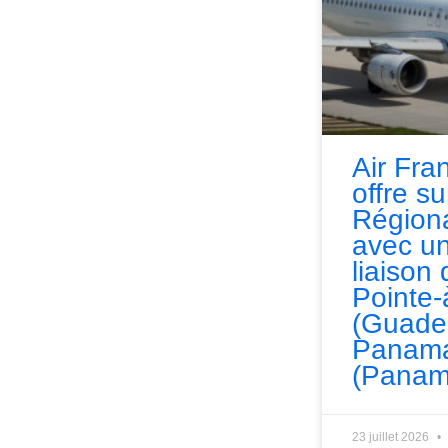
Air Fra
offre s
Régiona
avec un
liaison 
Pointe-
(Guade
Panama
(Panam
23 juillet 2026