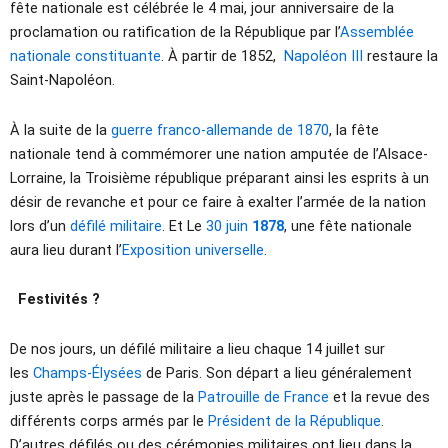
fête nationale est célébrée le 4 mai, jour anniversaire de la
proclamation ou ratification de la République par l’
Assemblée
nationale constituante
. À partir de 1852,
Napoléon III
restaure la
Saint-Napoléon.
À la suite de la
guerre franco-allemande de 1870
, la fête
nationale tend à commémorer une nation amputée de l’Alsace-
Lorraine, la Troisième république préparant ainsi les esprits à un
désir de revanche et pour ce faire à exalter l’armée de la nation
lors d’un
défilé militaire
. Et Le
30 juin
1878
, une fête nationale
aura lieu durant l’
Exposition universelle
.
Festivités ?
De nos jours, un défilé militaire a lieu chaque 14 juillet sur
les
Champs-Élysées
de Paris. Son départ a lieu généralement
juste après le passage de la
Patrouille de France
et la revue des
différents corps armés par le
Président de la République
.
D’autres défilés ou des cérémonies militaires ont lieu dans la