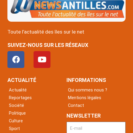
Toute l’actualité des îles sur le net
SUIVEZ-NOUS SUR LES RÉSEAUX
F
Y
a
o
c
u
e
t
ACTUALITÉ
INFORMATIONS
b
u
Actualité
Qui sommes nous ?
o
b
Reportages
Mentions légales
o
e
Société
Contact
k
Politique
NEWSLETTER
Culture
Sport