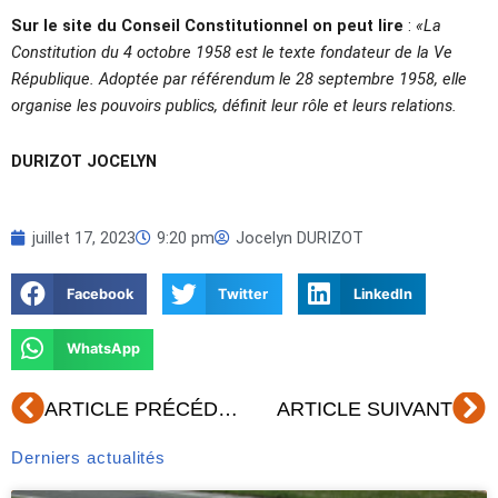
Sur le site du Conseil Constitutionnel
on peut lire
:
«La
Constitution du 4 octobre 1958 est le texte fondateur de la Ve
République. Adoptée par référendum le 28 septembre 1958, elle
organise les pouvoirs publics, définit leur rôle et leurs relations.
DURIZOT JOCELYN
juillet 17, 2023
9:20 pm
Jocelyn DURIZOT
Facebook
Twitter
LinkedIn
WhatsApp
Précédent
Su
ARTICLE PRÉCÉDENT
ARTICLE SUIVANT
Derniers actualités