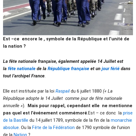
Est –ce encore le , symbole de la République et l’unité de
la nation ?
La fête nationale française, également appelée 14 Juillet est
la
fête nationale
de la
République française
et un
jour férié
dans
tout l’archipel France
.
Elle est instituée par la loi
Raspail
du 6 juillet 1880
(« La
République adopte le 14 Juillet
comme jour de fête nationale
annuelle »
).
Mais pour rappel, cependant elle ne mentionne
pas quel est l’événement commémoré
.Est – ce donc la
prise
de la Bastille
du 14 juillet 1789, symbole de la fin de la
monarchie
absolue
. Ou la
Fête de la Fédération
de 1790 symbole de l’union
de la
Nation
? .