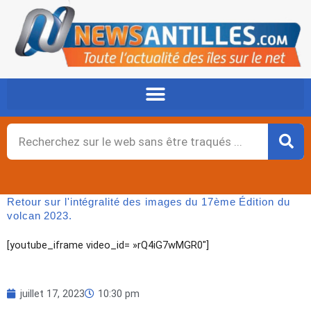
Aller
au
contenu
Rechercher
Retour sur l'intégralité des images du 17ème Édition du
volcan 2023.
[youtube_iframe video_id= »rQ4iG7wMGR0″]
juillet 17, 2023
10:30 pm