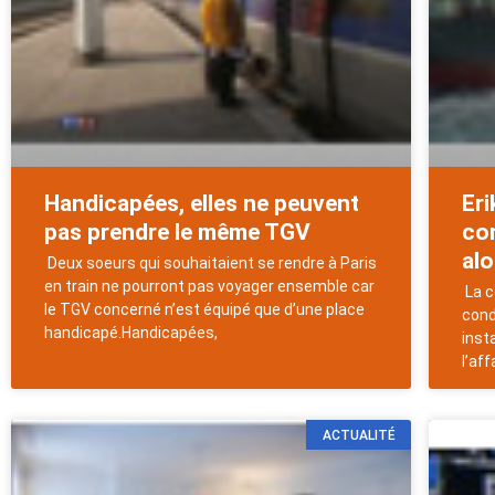
Handicapées, elles ne peuvent
Eri
pas prendre le même TGV
co
alo
Deux soeurs qui souhaitaient se rendre à Paris
en train ne pourront pas voyager ensemble car
La c
le TGV concerné n’est équipé que d’une place
cond
handicapé.Handicapées,
inst
l’aff
ACTUALITÉ