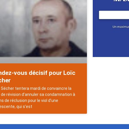
ndez-vous décisif pour Loïc
cher
 Sécher tentera mardi de convaincre la
 de révision d’annuler sa condamnation à
ns de réclusion pour le viol d’une
escente, qui s’est