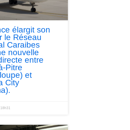
nce élargit son
ur le Réseau
l Caraibes
e nouvelle
directe entre
à-Pitre
loupe) et
 City
a).
18h31