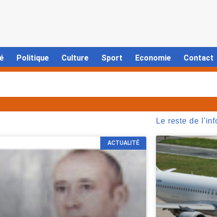
é
Politique
Culture
Sport
Economie
Contact
Le reste de l'inf
ACTUALITÉ