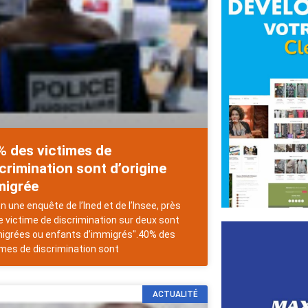
% des victimes de
crimination sont d’origine
migrée
n une enquête de l’Ined et de l’Insee, près
e victime de discrimination sur deux sont
igrées ou enfants d’immigrés".40% des
imes de discrimination sont
ACTUALITÉ