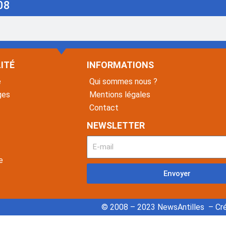
08
ITÉ
INFORMATIONS
é
Qui sommes nous ?
ges
Mentions légales
Contact
NEWSLETTER
e
Envoyer
© 2008 – 2023 NewsAntilles – Cré