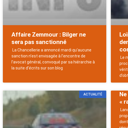
Affaire Zemmour : Bilger ne
Loï
sera pas sanctionné
dem
co
La Chancellerie a annoncé mardi qu’aucune
sanction n’est envisagée à l’encontre de
Le m
l’avocat général, convoqué par sa hiérarchie à
proc
la suite d’écrits sur son blog
véri
d’ob
Ne 
ACTUALITÉ
« 
Lanc
prop
dont
résu