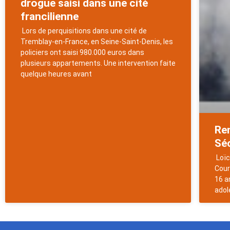
drogue saisi dans une cité
francilienne
Lors de perquisitions dans une cité de
Tremblay-en-France, en Seine-Saint-Denis, les
policiers ont saisi 980.000 euros dans
plusieurs appartements. Une intervention faite
quelque heures avant
Re
Sé
Loïc
Cour
16 a
adol