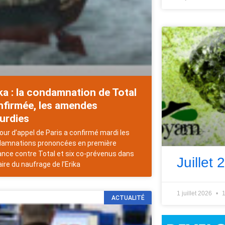
ka : la condamnation de Total
nfirmée, les amendes
urdies
our d’appel de Paris a confirmé mardi les
amnations prononcées en première
ance contre Total et six co-prévenus dans
Juillet 
aire du naufrage de l’Erika
1 juillet 2026
1
ACTUALITÉ