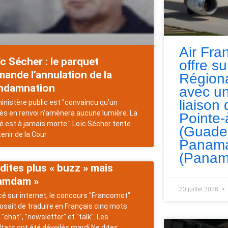
Air Fra
c Sécher : le parquet
offre s
ande l’annulation de la
Régiona
ndamnation
avec un
liaison 
inistère public est "convaincu qu’un
ès en renvoi n’amènera aucune lumière. La
Pointe-
té est à jamais morte." Loïc Sécher tente
(Guade
tenir de la Cour
Panama
(Panam
dites plus « buzz » mais
ramdam »
23 juillet 2026
é sur internet, le concours "Francomot"
osait de traduire en Français cinq mots
 "chat", "newsletter" et "talk". Les
ltats ont été dévoilés mardi.Ne dites