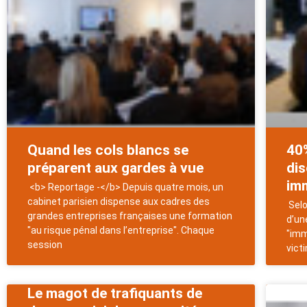
Quand les cols blancs se
40
préparent aux gardes à vue
dis
im
<b> Reportage -</b> Depuis quatre mois, un
cabinet parisien dispense aux cadres des
Selo
grandes entreprises françaises une formation
d’un
"au risque pénal dans l’entreprise". Chaque
"imm
session
vict
Le magot de trafiquants de