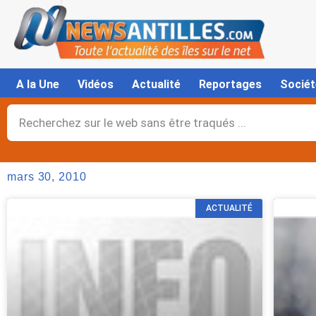
Aller
au
contenu
A la Une
Vidéos
Actualité
Reportages
Sociét
Rechercher
mars 30, 2010
ACTUALITÉ