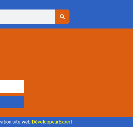
ation site web
DéveloppeurExpert