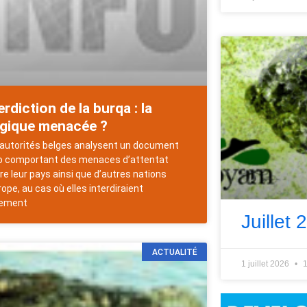
erdiction de la burqa : la
lgique menacée ?
autorités belges analysent un document
o comportant des menaces d’attentat
re leur pays ainsi que d’autres nations
rope, au cas où elles interdiraient
lement
Juillet 
ACTUALITÉ
1 juillet 2026
1