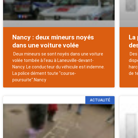
Nancy : deux mineurs noyés
La 
dans une voiture volée
de
Deux mineurs se sont noyés dans une voiture
Des 
volée tombée à l’eau à Laneuville-devant-
disp
Nancy. Le conducteur du véhicule est indemne.
harc
La police dément toute "course-
de t
poursuite".Nancy
ACTUALITÉ