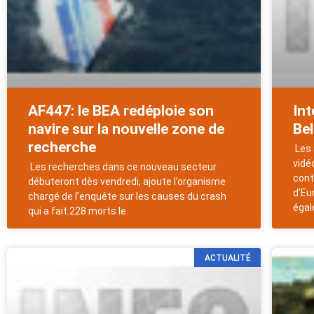
AF447: le BEA redéploie son
Int
navire sur la nouvelle zone de
Be
recherche
Les 
vidé
Les recherches dans ce nouveau secteur
cont
débuteront dès vendredi, ajoute l’organisme
d’Eu
chargé de l’enquête sur les causes du crash
éga
qui a fait 228 morts le
ACTUALITÉ