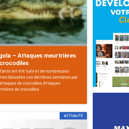
gola – Attaques meurtrières
crocodiles
fants ont été tués et de nombreuses
es blessées ces dernières semaines par
attaques de crocodiles.Attaques
trières de crocodiles
ACTUALITÉ