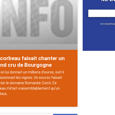
corbeau faisait chanter un
and cru de Bourgogne
on lui donnait un millions d’euros, soit il
isonnait les vignes. Un escroc faisait
ter le domaine Romanée-Conti. Ce
eau n’était vraisemblablement qu’un
eur,