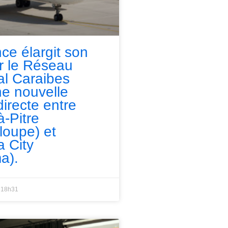
nce élargit son
ur le Réseau
l Caraibes
e nouvelle
directe entre
à-Pitre
loupe) et
 City
a).
18h31