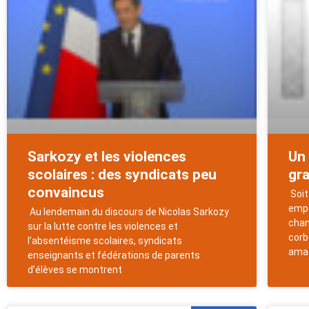
Sarkozy et les violences
Un 
scolaires : des syndicats peu
gr
convaincus
Soit 
empo
Au lendemain du discours de Nicolas Sarkozy
chan
sur la lutte contre les violences et
corb
l’absentéisme scolaires, syndicats
amat
enseignants et fédérations de parents
d’élèves se montrent