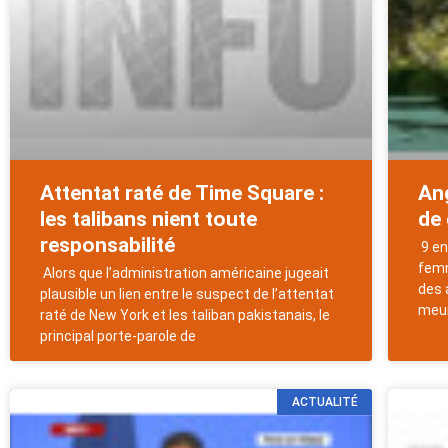
Attentat raté de Time Square :
An
les talibans nient toute
de 
responsabilité
9 en
femm
Alors que l’administration américaine jugeait
des 
plausible un lien entre le suspect de l’attentat
meur
raté de New York et les taliban pakistanais, le
principal porte-parole de
ACTUALITÉ