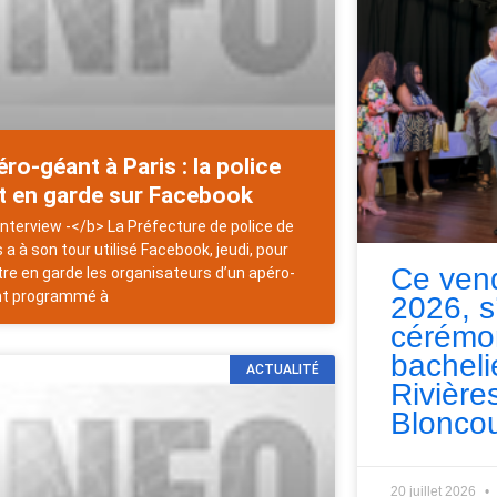
ro-géant à Paris : la police
t en garde sur Facebook
nterview -</b> La Préfecture de police de
s a à son tour utilisé Facebook, jeudi, pour
Ce vend
re en garde les organisateurs d’un apéro-
nt programmé à
2026, s
cérémo
bacheli
ACTUALITÉ
Rivières
Bloncou
20 juillet 2026