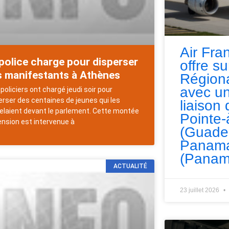
Air Fra
police charge pour disperser
offre s
s manifestants à Athènes
Régiona
avec un
policiers ont chargé jeudi soir pour
erser des centaines de jeunes qui les
liaison 
elaient devant le parlement. Cette montée
Pointe-
ension est intervenue à
(Guade
Panama
(Panam
ACTUALITÉ
23 juillet 2026