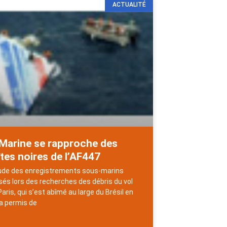
ACTUALITÉ
 Marine se rapproche des
tes noires de l’AF447
ude des enregistrements sous-marins
isés lors des recherches des débris du vol
Paris, qui s’est abîmé au large du Brésil en
, a permis de