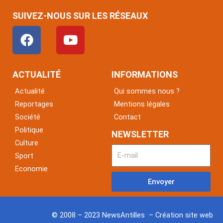
SUIVEZ-NOUS SUR LES RÉSEAUX
F
Y
a
o
c
u
e
t
ACTUALITÉ
INFORMATIONS
b
u
Actualité
Qui sommes nous ?
o
b
Reportages
Mentions légales
o
e
Société
Contact
k
Politique
NEWSLETTER
Culture
Sport
Economie
Envoyer
© 2008 – 2023 NewsAntilles – Création site web