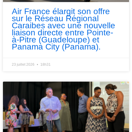
Air France élargit son offre
sur le Réseau Régional
Caraibes avec une nouvelle
liaison directe entre Pointe-
à-Pitre (Guadeloupe) et
Panama City (Panama).
23 juillet 2026
18h31