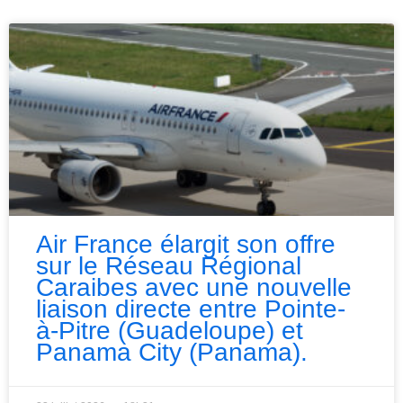
Air France élargit son offre
sur le Réseau Régional
Caraibes avec une nouvelle
liaison directe entre Pointe-
à-Pitre (Guadeloupe) et
Panama City (Panama).