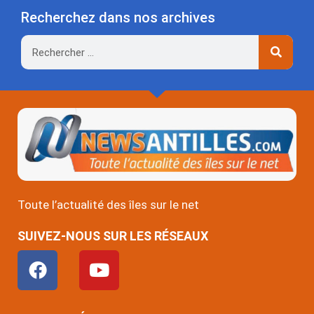
Recherchez dans nos archives
Rechercher
Toute l’actualité des îles sur le net
SUIVEZ-NOUS SUR LES RÉSEAUX
F
Y
a
o
c
u
e
t