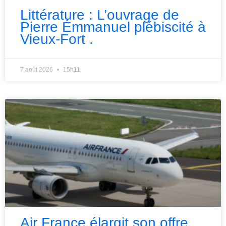
Littérature : L’ouvrage de
Pierre Émmanuel plébiscité à
Vieux-Fort .
7 août 2026
15h11
Air France élargit son offre