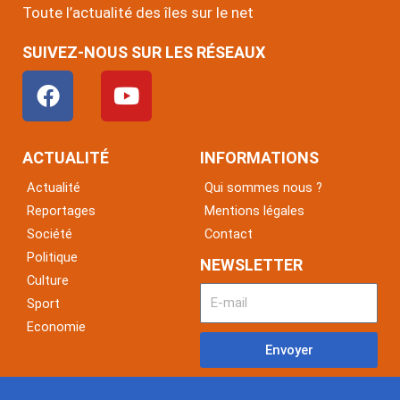
Toute l’actualité des îles sur le net
SUIVEZ-NOUS SUR LES RÉSEAUX
F
Y
a
o
c
u
e
t
ACTUALITÉ
INFORMATIONS
b
u
Actualité
Qui sommes nous ?
o
b
Reportages
Mentions légales
o
e
Société
Contact
k
Politique
NEWSLETTER
Culture
Sport
Economie
Envoyer