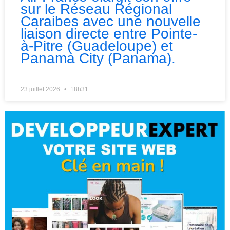
sur le Réseau Régional
Caraibes avec une nouvelle
liaison directe entre Pointe-
à-Pitre (Guadeloupe) et
Panama City (Panama).
23 juillet 2026
18h31